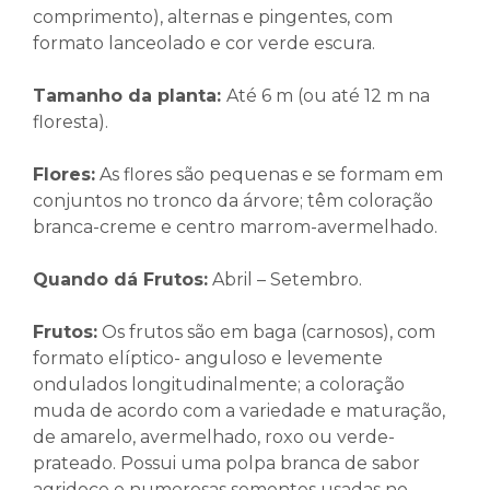
comprimento), alternas e pingentes, com
formato lanceolado e cor verde escura.
Tamanho da planta
:
Até 6 m (ou até 12 m na
floresta).
Flores
:
As flores são pequenas e se formam em
conjuntos no tronco da árvore; têm coloração
branca-creme e centro marrom-avermelhado.
Quando dá Frutos:
Abril – Setembro.
Frutos
:
Os frutos são em baga (carnosos), com
formato elíptico- anguloso e levemente
ondulados longitudinalmente; a coloração
muda de acordo com a variedade e maturação,
de amarelo, avermelhado, roxo ou verde-
prateado. Possui uma polpa branca de sabor
agridoce e numerosas sementes usadas no