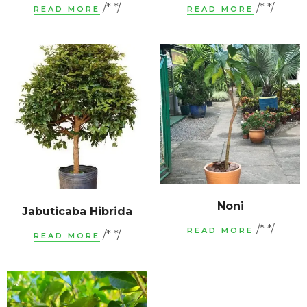
/* */
/* */
READ MORE
READ MORE
Noni
Jabuticaba Hibrida
/* */
READ MORE
/* */
READ MORE