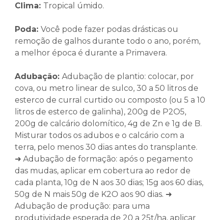
Clima
:
Tropical úmido.
Poda:
Você pode fazer podas drásticas ou
remoção de galhos durante todo o ano, porém,
a melhor época é durante a Primavera.
Adubação:
Adubação de plantio: colocar, por
cova, ou metro linear de sulco, 30 a 50 litros de
esterco de curral curtido ou composto (ou 5 a 10
litros de esterco de galinha), 200g de P2O5,
200g de calcário dolomítico, 4g de Zn e 1g de B.
Misturar todos os adubos e o calcário com a
terra, pelo menos 30 dias antes do transplante.
➜ Adubação de formação: após o pegamento
das mudas, aplicar em cobertura ao redor de
cada planta, 10g de N aos 30 dias; 15g aos 60 dias,
50g de N mais 50g de K2O aos 90 dias. ➜
Adubação de produção: para uma
produtividade esperada de 20 a 25t/ha, aplicar