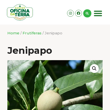
Home
/
Frutíferas
/ Jenipapo
Jenipapo